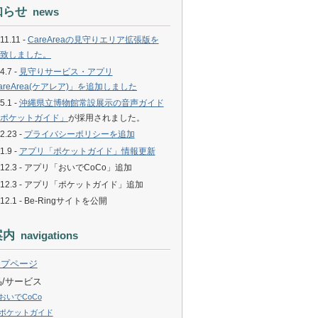
知らせ
news
11.11 -
CareAreaの見守りエリア拡張版を
致しました。
4.7 -
見守りサービス・アプリ
areArea(ケアレア)」を追加しました
5.1 -
沖縄県立博物館常設展示の音声ガイド
ポケットガイド」
が採用されました。
2.23 -
プライバシーポリシーを追加
1.9 -
アプリ「ポケットガイド」情報更新
.12.3 - アプリ「おいでCoCo」追加
6.12.3 - アプリ「ポケットガイド」追加
.12.1 - Be-Ringサイトを公開
案内
navigations
ップページ
品/サービス
おいでCoCo
ポケットガイド