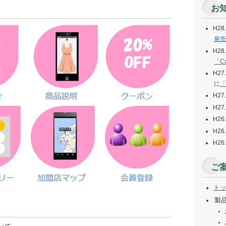
お
H28.
発売
H28.
「C
H27.
に
「
H27.
H27.
H26
H2
H26
ご
ト
製