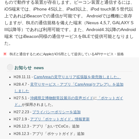
もので動作する装置が存在します。ビーコン装置と通信するには、
iOS端末では、iPhone 4S以上、iPad3以上、iPod touch第５世代以
上であればiBeaconでの通信が可能です。 Androidでは機種に依存
しますが、BLEの通信規格を備えた端末（Nexus 4,5,7, GALAXY S
III以降等）であれば利用可能です。また、Android4.3以降のAndroid
端末 ではiBeacon同様の通信サービスをBLEで提供可能となりまし
た。
BLEと通信するためにAppleがiOS用として提供しているAPIサービス・規格
お知らせ
news
H28.11.11 -
CareAreaの見守りエリア拡張版を発売致しました。
H28.4.7 -
見守りサービス・アプリ「CareArea(ケアレア)」を追加
しました
H27.5.1 -
沖縄県立博物館常設展示の音声ガイド
に
「ポケットガイ
ド」
が採用されました。
H27.2.23 -
プライバシーポリシーを追加
H27.1.9 -
アプリ「ポケットガイド」情報更新
H26.12.3 - アプリ「おいでCoCo」追加
H26.12.3 - アプリ「ポケットガイド」追加